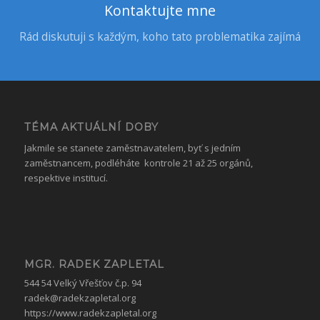
Kontaktujte mne
Rád diskutuji s každým, koho tato problematika zajímá
TÉMA AKTUÁLNÍ DOBY
Jakmile se stanete zaměstnavatelem, byť s jedním
zaměstnancem, podléháte kontrole 21 až 25 orgánů,
respektive institucí.
MGR. RADEK ZAPLETAL
544 54 Velký Vřešťov č.p. 94
radek@radekzapletal.org
https://www.radekzapletal.org