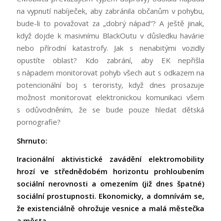
na vypnutí nabíječek, aby zabránila občanům v pohybu,
bude-li to považovat za „dobrý nápad“? A ještě jinak,
když dojde k masivnímu BlackOutu v důsledku havárie
nebo přírodní katastrofy. Jak s nenabitými vozidly
opustíte oblast? Kdo zabrání, aby EK nepřišla
s nápadem monitorovat pohyb všech aut s odkazem na
potencionální boj s teroristy, když dnes prosazuje
možnost monitorovat elektronickou komunikaci všem
s odůvodněním, že se bude pouze hledat dětská
pornografie?
Shrnuto:
Iracionální aktivistické zavádění elektromobility
hrozí ve střednědobém horizontu prohloubením
sociální nerovnosti a omezením (již dnes špatné)
sociální prostupnosti. Ekonomicky, a domnívám se,
že existenciálně ohrožuje vesnice a malá městečka
a města.