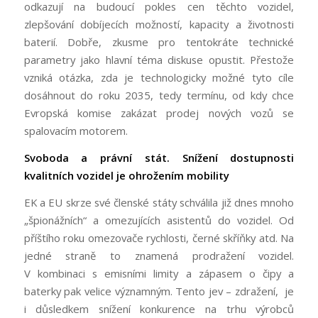
odkazují na budoucí pokles cen těchto vozidel,
zlepšování dobíjecích možností, kapacity a životnosti
baterií. Dobře, zkusme pro tentokráte technické
parametry jako hlavní téma diskuse opustit. Přestože
vzniká otázka, zda je technologicky možné tyto cíle
dosáhnout do roku 2035, tedy termínu, od kdy chce
Evropská komise zakázat prodej nových vozů se
spalovacím motorem.
Svoboda a právní stát.
Snížení dostupnosti
kvalitních vozidel je ohrožením mobility
EK a EU skrze své členské státy schválila již dnes mnoho
„špionážních“ a omezujících asistentů do vozidel. Od
příštího roku omezovače rychlosti, černé skříňky atd. Na
jedné straně to znamená prodražení vozidel.
V kombinaci s emisními limity a zápasem o čipy a
baterky pak velice významným. Tento jev – zdražení, je
i důsledkem snížení konkurence na trhu výrobců