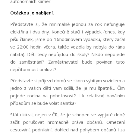
autonomních kamer.
Otázkou je nabíjení.
Představte si, že minimálně jednou za rok nefunguje
elektřina i dva dny. Konečně stačí i výpadek (dnes, kdy
píšu článek, jsme po 16hodinovém výpadku, který začal
ve 22:00 hodin včera, takže vozidla by nebyla do rána
nabita). Děti tedy nepůjdou do školy? Nikdo nepojede
do zaměstnání? Zaměstnavatel bude povinen tuto
nepřítomnost omluvit?
Představte si příjezd domů se skoro vybitým vozidlem a
jedno z Vašich dětí vám sdělí, že je mu špatně… Čím
pojede rodina na pohotovost? I k relativně banálním
případům se bude volat sanitka?
Stát ukázal, nejen v ČR, že je schopen ve vypjaté době
začít porušovat hromadně práva občanů. Omezení
cestování, podnikání, dohled nad pohybem občanů i za