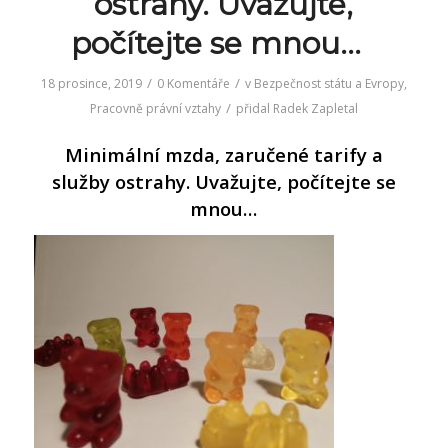
ostrahy. Uvažujte,
počítejte se mnou…
/
/
18 prosince, 2019
0 Komentáře
v
Bezpečnost státu a Evropy
,
/
Pracovně právní vztahy
přidal
Radek Zapletal
Minimální mzda, zaručené tarify a
služby ostrahy. Uvažujte, počítejte se
mnou…