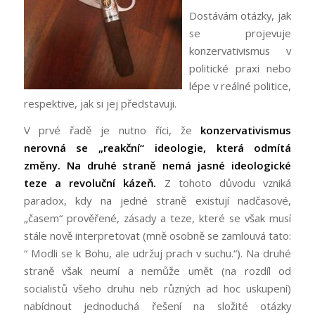
Dostávám otázky, jak
se projevuje
konzervativismus v
politické praxi nebo
lépe v reálné politice,
respektive, jak si jej představuji.
V prvé řadě je nutno říci, že
konzervativismus
nerovná se „reakční“ ideologie, která odmítá
změny. Na druhé straně nemá jasné ideologické
teze a revoluční kázeň.
Z tohoto důvodu vzniká
paradox, kdy na jedné straně existují nadčasové,
„časem“ prověřené, zásady a teze, které se však musí
stále nově interpretovat (mně osobně se zamlouvá tato:
“ Modli se k Bohu, ale udržuj prach v suchu.“). Na druhé
straně však neumí a nemůže umět (na rozdíl od
socialistů všeho druhu neb různých ad hoc uskupení)
nabídnout jednoduchá řešení na složité otázky