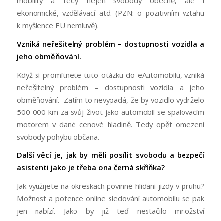
mobility a tedy nejen svobody obecně, ale i
ekonomické, vzdělávací atd. (PZN: o pozitivním vztahu
k myšlence EU nemluvě).
Vzniká neřešitelný problém – dostupnosti vozidla a
jeho obměňování.
Když si promítnete tuto otázku do eAutomobilu, vzniká
neřešitelný problém – dostupnosti vozidla a jeho
obměňování. Zatím to nevypadá, že by vozidlo vydrželo
500 000 km za svůj život jako automobil se spalovacím
motorem v dané cenové hladině. Tedy opět omezení
svobody pohybu občana.
Další věcí je, jak by měli posílit svobodu a bezpečí
asistenti jako je třeba ona černá skříňka?
Jak využijete na okreskách povinné hlídání jízdy v pruhu?
Možnost a potence online sledování automobilu se pak
jen nabízí. Jako by již teď nestačilo množství