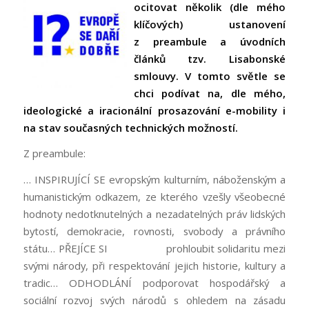
ocitovat několik (dle mého
klíčových) ustanovení
z preambule a úvodních
článků tzv. Lisabonské
smlouvy. V tomto světle se
chci podívat na, dle mého,
ideologické a iracionální prosazování e-mobility i
na stav současných technických možností.
Z preambule:
… INSPIRUJÍCÍ SE evropským kulturním, náboženským a
humanistickým odkazem, ze kterého vzešly všeobecné
hodnoty nedotknutelných a nezadatelných práv lidských
bytostí, demokracie, rovnosti, svobody a právního
státu… PŘEJÍCE SI prohloubit solidaritu mezi
svými národy, při respektování jejich historie, kultury a
tradic… ODHODLÁNÍ podporovat hospodářský a
sociální rozvoj svých národů s ohledem na zásadu