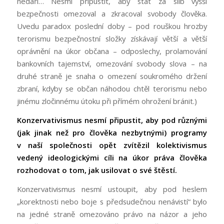
nedaří… Nesmí připustit, aby stát za slib vyšší
bezpečnosti omezoval a zkracoval svobody člověka.
Uvedu paradox poslední doby – pod rouškou hrozby
terorismu bezpečnostní složky získávají větší a větší
oprávnění na úkor občana – odposlechy, prolamování
bankovních tajemství, omezování svobody slova – na
druhé straně je snaha o omezení soukromého držení
zbraní, kdyby se občan náhodou chtěl terorismu nebo
jinému zločinnému útoku při přímém ohrožení bránit.)
Konzervativismus nesmí připustit, aby pod různými
(jak jinak než pro člověka nezbytnými) programy
v naší společnosti opět zvítězil kolektivismus
vedený ideologickými cíli na úkor práva člověka
rozhodovat o tom, jak usilovat o své štěstí.
Konzervativismus nesmí ustoupit, aby pod heslem
„korektnosti nebo boje s předsudečnou nenávistí“ bylo
na jedné straně omezováno právo na názor a jeho