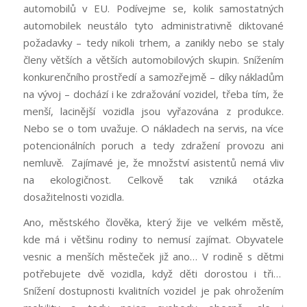
automobilů v EU. Podívejme se, kolik samostatných
automobilek neustálo tyto administrativně diktované
požadavky – tedy nikoli trhem, a zanikly nebo se staly
členy větších a větších automobilových skupin. Snížením
konkurenčního prostředí a samozřejmě – díky nákladům
na vývoj – dochází i ke zdražování vozidel, třeba tím, že
menší, lacinější vozidla jsou vyřazována z produkce.
Nebo se o tom uvažuje. O nákladech na servis, na více
potencionálních poruch a tedy zdražení provozu ani
nemluvě. Zajímavé je, že množství asistentů nemá vliv
na ekologičnost. Celkově tak vzniká otázka
dosažitelnosti vozidla.
Ano, městského člověka, který žije ve velkém městě,
kde má i většinu rodiny to nemusí zajímat. Obyvatele
vesnic a menších městeček již ano… V rodině s dětmi
potřebujete dvě vozidla, když děti dorostou i tři…
Snížení dostupnosti kvalitních vozidel je pak ohrožením