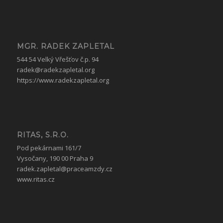
MGR. RADEK ZAPLETAL
544 54 Velký Vřešťov č.p. 94
radek@radekzapletal.org
https://www.radekzapletal.org
RITAS, S.R.O.
Pod pekárnami 161/7
Vysočany, 190 00 Praha 9
radek.zapletal@praceamzdy.cz
www.ritas.cz