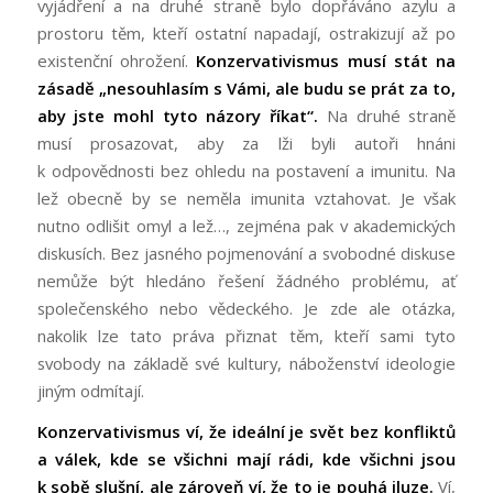
vyjádření a na druhé straně bylo dopřáváno azylu a
prostoru těm, kteří ostatní napadají, ostrakizují až po
existenční ohrožení.
Konzervativismus musí stát na
zásadě „nesouhlasím s Vámi, ale budu se prát za to,
aby jste mohl tyto názory říkat“.
Na druhé straně
musí prosazovat, aby za lži byli autoři hnáni
k odpovědnosti bez ohledu na postavení a imunitu. Na
lež obecně by se neměla imunita vztahovat. Je však
nutno odlišit omyl a lež…, zejména pak v akademických
diskusích. Bez jasného pojmenování a svobodné diskuse
nemůže být hledáno řešení žádného problému, ať
společenského nebo vědeckého. Je zde ale otázka,
nakolik lze tato práva přiznat těm, kteří sami tyto
svobody na základě své kultury, náboženství ideologie
jiným odmítají.
Konzervativismus ví, že ideální je svět bez konfliktů
a válek, kde se všichni mají rádi, kde všichni jsou
k sobě slušní, ale zároveň ví, že to je pouhá iluze.
Ví,