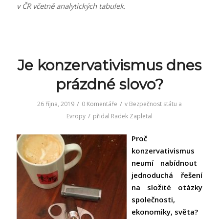
v ČR včetně analytických tabulek.
Je konzervativismus dnes
prázdné slovo?
/
/
26 října, 2019
0 Komentáře
v
Bezpečnost státu a
/
Evropy
přidal
Radek Zapletal
Proč
konzervativismus
neumí nabídnout
jednoduchá řešení
na složité otázky
společnosti,
ekonomiky, světa?