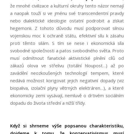
že mnohé civilizace a kulturní okruhy tento názor nemají
a naopak touží si ve jménu své transcendentní pravdy
nebo dialektické ideologie ostatní podrobit a získat
hegemonii. Z tohoto důvodu musí podporovat silnou
vojenskou moc k ochraně státu, efektivní sílu k zásahu
proti těmto silám. S tím se nese i ekonomická síla
svobodné společnosti a patos svobodného světa. Proto
musí odmítnout fanatické aktivistické plnění cílů od
zákazů olova ve střelivu (totální hloupost…) až po
zavádění neozkoušených technologií tempem, které
nedává možnost korigovat jejich negativní dopady (viz
biopaliva, izolační plyny větrných elektráren…), a které
ekonomicky zemi vysávají, nemluvě o drtivém sociálním
dopadu do života střední a nižší třídy.
Když si shrneme výše popsanou charakteristiku,
dojdeme k tomu, že konzervativismus musí