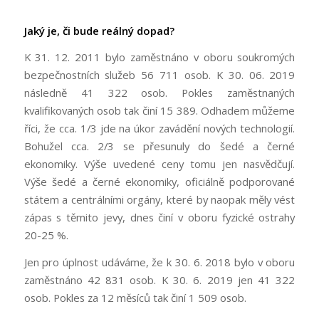
Jaký je, či bude reálný dopad?
K 31. 12. 2011 bylo zaměstnáno v oboru soukromých
bezpečnostních služeb 56 711 osob. K 30. 06. 2019
následně 41 322 osob. Pokles zaměstnaných
kvalifikovaných osob tak činí 15 389. Odhadem můžeme
říci, že cca. 1/3 jde na úkor zavádění nových technologií.
Bohužel cca. 2/3 se přesunuly do šedé a černé
ekonomiky. Výše uvedené ceny tomu jen nasvědčují.
Výše šedé a černé ekonomiky, oficiálně podporované
státem a centrálními orgány, které by naopak měly vést
zápas s těmito jevy, dnes činí v oboru fyzické ostrahy
20-25 %.
Jen pro úplnost udáváme, že k 30. 6. 2018 bylo v oboru
zaměstnáno 42 831 osob. K 30. 6. 2019 jen 41 322
osob. Pokles za 12 měsíců tak činí 1 509 osob.