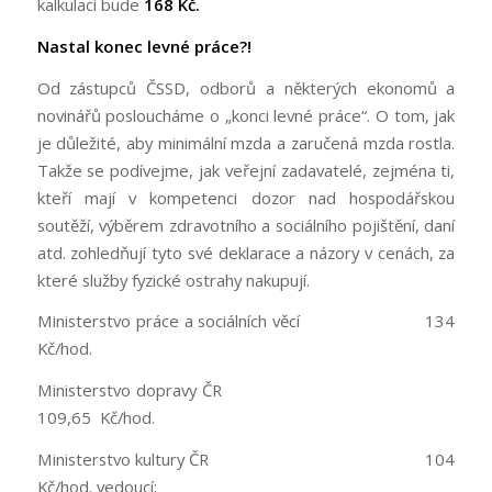
kalkulaci bude
168 Kč.
Nastal konec levné práce?!
Od zástupců ČSSD, odborů a některých ekonomů a
novinářů posloucháme o „konci levné práce“. O tom, jak
je důležité, aby minimální mzda a zaručená mzda rostla.
Takže se podívejme, jak veřejní zadavatelé, zejména ti,
kteří mají v kompetenci dozor nad hospodářskou
soutěží, výběrem zdravotního a sociálního pojištění, daní
atd. zohledňují tyto své deklarace a názory v cenách, za
které služby fyzické ostrahy nakupují.
Ministerstvo práce a sociálních věcí 134
Kč/hod.
Ministerstvo dopravy ČR
109,65 Kč/hod.
Ministerstvo kultury ČR 104
Kč/hod. vedoucí;