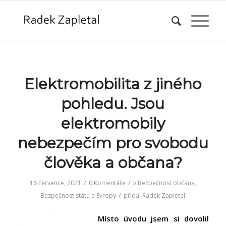
Elektromobilita z jiného
pohledu. Jsou
elektromobily
nebezpečím pro svobodu
člověka a občana?
/
/
16 července, 2021
0 Komentáře
v
Bezpečnost občana
,
/
Bezpečnost státu a Evropy
přidal
Radek Zapletal
Místo úvodu jsem si dovolil