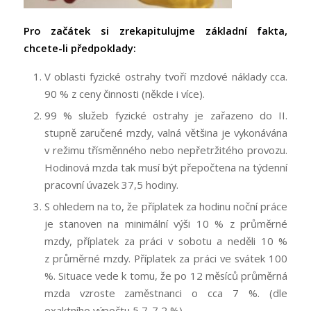
Pro začátek si zrekapitulujme základní fakta,
chcete-li předpoklady:
V oblasti fyzické ostrahy tvoří mzdové náklady cca.
90 % z ceny činnosti (někde i více).
99 % služeb fyzické ostrahy je zařazeno do II.
stupně zaručené mzdy, valná většina je vykonávána
v režimu třísměnného nebo nepřetržitého provozu.
Hodinová mzda tak musí být přepočtena na týdenní
pracovní úvazek 37,5 hodiny.
S ohledem na to, že příplatek za hodinu noční práce
je stanoven na minimální výši 10 % z průměrné
mzdy, příplatek za práci v sobotu a neděli 10 %
z průměrné mzdy. Příplatek za práci ve svátek 100
%. Situace vede k tomu, že po 12 měsíců průměrná
mzda vzroste zaměstnanci o cca 7 %. (dle
exaktního výpočtu 5,7-7,2 %).