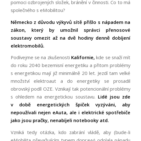
pomoci ozbrojených složek, bránění v činnosti. Co to má
společného s eMobilitou?
Německo z důvodu výkyvů sítě přišlo s nápadem na
zákon, který by umožnil správci přenosové
soustavy omezit až na dvě hodiny denně dobíjení
elektromobilů.
Podívejme se na zkušenosti
Kalifornie,
kde se snaží mít
do roku 2040 bezemisní energetiku a přitom problémy
s energetikou mají již minimálně 20 let. Jezdí tam velké
množství elektroaut a do energetiky se prosadil
obrovský podíl OZE. Vznikají tak potencionální problémy
s ohledem na energetickou soustavu.
Lidé jsou zde
v době energetických špiček vyzýváni, aby
nepoužívali nejen eAuta, ale i elektrické spotřebiče
jako jsou pračky, nenabíjeli notebooky atd.
Vzniká tedy otázka, kdo zabrání vládě, aby (bude-li
eMobilita převažujícím typem dopravy) odolala nápadu