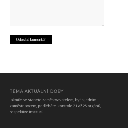
TÉMA AKTUÁLNÍ DOBY
Jakmile se stanete zaměstnavatelem, byť s jedním
zaměstnancem, podléháte kontrole 21 až 25 orgánů,
respektive institucí.