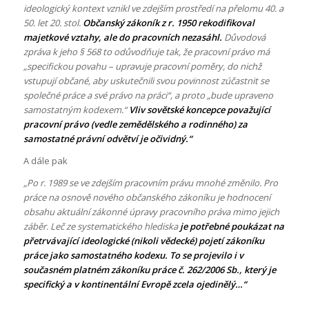
ideologický kontext vznikl ve zdejším prostředí na přelomu 40. a
50. let 20. stol.
Občanský zákoník z r. 1950 rekodifikoval
majetkové vztahy, ale do pracovních nezasáhl.
Důvodová
zpráva k jeho § 568 to odůvodňuje tak, že pracovní právo má
„specifickou povahu – upravuje pracovní poměry, do nichž
vstupují občané, aby uskutečnili svou povinnost zúčastnit se
společné práce a své právo na práci“, a proto „bude upraveno
samostatným kodexem.“
Vliv sovětské koncepce považující
pracovní právo (vedle zemědělského a rodinného) za
samostatné právní odvětví je očividný.“
A dále pak
„Po r. 1989 se ve zdejším pracovním právu mnohé změnilo. Pro
práce na osnově nového občanského zákoníku je hodnocení
obsahu aktuální zákonné úpravy pracovního práva mimo jejich
záběr. Leč ze systematického hlediska
je potřebné poukázat na
přetrvávající ideologické (nikoli vědecké) pojetí zákoníku
práce jako samostatného kodexu. To se projevilo i v
současném platném zákoníku práce č. 262/2006 Sb., který je
specifický a v kontinentální Evropě zcela ojedinělý…“