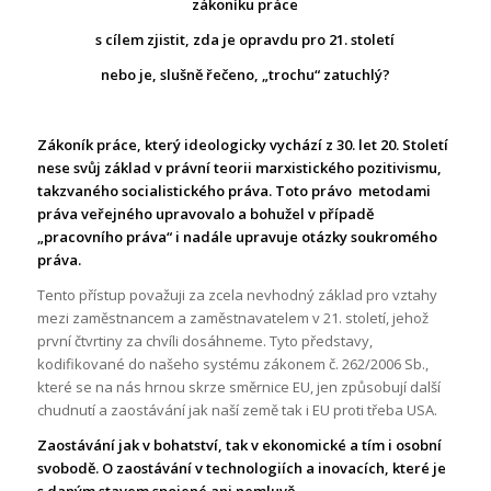
zákoníku práce
s cílem zjistit, zda je opravdu pro 21. století
nebo je, slušně řečeno, „trochu“ zatuchlý?
Zákoník práce, který ideologicky vychází z 30. let 20. Století
nese svůj základ v právní teorii marxistického pozitivismu,
takzvaného socialistického práva. Toto právo metodami
práva veřejného upravovalo a bohužel v případě
„pracovního práva“ i nadále upravuje otázky soukromého
práva.
Tento přístup považuji za zcela nevhodný základ pro vztahy
mezi zaměstnancem a zaměstnavatelem v 21. století, jehož
první čtvrtiny za chvíli dosáhneme. Tyto představy,
kodifikované do našeho systému zákonem č. 262/2006 Sb.,
které se na nás hrnou skrze směrnice EU, jen způsobují další
chudnutí a zaostávání jak naší země tak i EU proti třeba USA.
Zaostávání jak v bohatství, tak v ekonomické a tím i osobní
svobodě. O zaostávání v technologiích a inovacích, které je
s daným stavem spojené ani nemluvě.