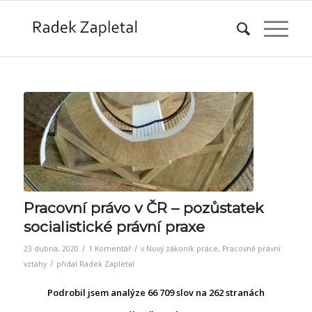
napsal:
Pracovní právo v ČR – pozůstatek
socialistické právní praxe
/
/
23 dubna, 2020
1 Komentář
v
Nový zákoník práce
,
Pracovně právní
/
vztahy
přidal
Radek Zapletal
Podrobil jsem analýze 66 709 slov na 262 stranách