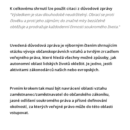
K celkovému shrnutí lze použít citaci z
důvodové zprávy
“
Výsledkem je stav dlouhodobě neudržitelný. Obrací se proti
člověku a proti jeho zájmům; do značné míry bezúčelně
obtěžuje a prodražuje každodenní činnosti soukromého života.“
Uvedená důvodová zpráva je výborným čtením shrnujícím
otázku vývoje občanskoprávních vztahů a tvrdým zrcadlem
veřejného práva, které hledá všechny možné způsoby, jak
autonomní oblast lidských životů okleštit. Je jedno, jestli
aktivitami zákonodárců našich nebo evropských.
Prvním krokem tak musí být navrácení oblasti vztahu
zaměstnanec/zaměstnavatel do občanského zákoníku,
jasné odlišení soukromého práva a přísné definování
okolností, za kterých veřejné právo může do této oblasti
vstupovat.