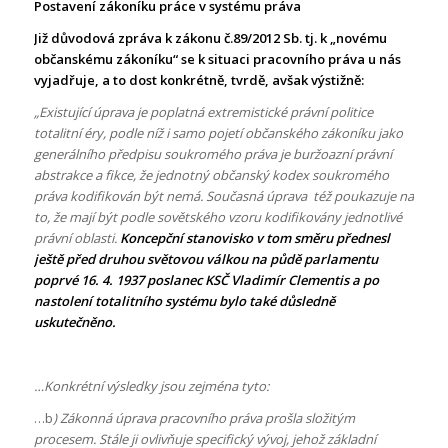
Postavení zákoníku práce v systému práva
Již důvodová zpráva k zákonu č.89/2012 Sb. tj. k „novému
občanskému zákoníku“ se k situaci pracovního práva u nás
vyjadřuje, a to dost konkrétně, tvrdě, avšak výstižně:
„Existující úprava je poplatná extremistické právní politice
totalitní éry, podle níž i samo pojetí občanského zákoníku jako
generálního předpisu soukromého práva je buržoazní právní
abstrakce a fikce, že jednotný občanský kodex soukromého
práva kodifikován být nemá. Současná úprava též poukazuje na
to, že mají být podle sovětského vzoru kodifikovány jednotlivé
právní oblasti.
Koncepční stanovisko v tom směru přednesl
ještě před druhou světovou válkou na půdě parlamentu
poprvé 16. 4. 1937 poslanec KSČ Vladimír Clementis a po
nastolení totalitního systému bylo také důsledně
uskutečněno
.
…Konkrétní výsledky jsou zejména tyto:
…b
) Zákonná úprava pracovního práva prošla složitým
procesem. Stále ji ovlivňuje specifický vývoj, jehož základní