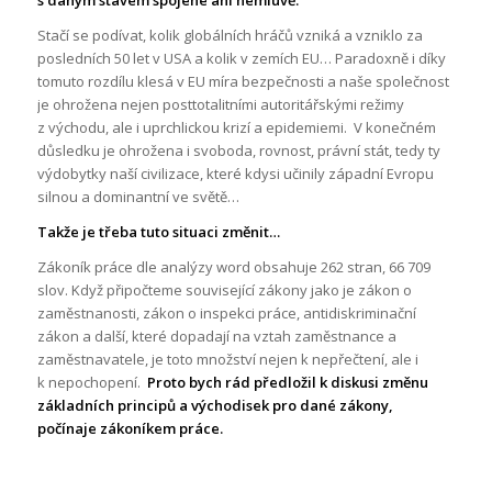
Stačí se podívat, kolik globálních hráčů vzniká a vzniklo za
posledních 50 let v USA a kolik v zemích EU… Paradoxně i díky
tomuto rozdílu klesá v EU míra bezpečnosti a naše společnost
je ohrožena nejen posttotalitními autoritářskými režimy
z východu, ale i uprchlickou krizí a epidemiemi. V konečném
důsledku je ohrožena i svoboda, rovnost, právní stát, tedy ty
výdobytky naší civilizace, které kdysi učinily západní Evropu
silnou a dominantní ve světě…
Takže je třeba tuto situaci změnit…
Zákoník práce dle analýzy word obsahuje 262 stran, 66 709
slov. Když připočteme související zákony jako je zákon o
zaměstnanosti, zákon o inspekci práce, antidiskriminační
zákon a další, které dopadají na vztah zaměstnance a
zaměstnavatele, je toto množství nejen k nepřečtení, ale i
k nepochopení.
Proto bych rád předložil k diskusi změnu
základních principů a východisek pro dané zákony,
počínaje zákoníkem práce.