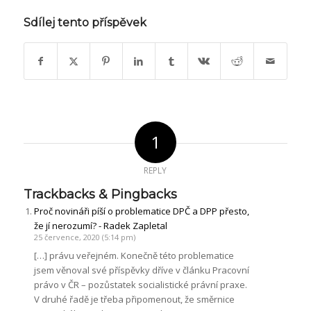
Sdílej tento příspěvek
1
REPLY
Trackbacks & Pingbacks
Proč novináři píší o problematice DPČ a DPP přesto,
že jí nerozumí? - Radek Zapletal
25 července, 2020 (5:14 pm)
[…] právu veřejném. Konečně této problematice
jsem věnoval své příspěvky dříve v článku Pracovní
právo v ČR – pozůstatek socialistické právní praxe.
V druhé řadě je třeba připomenout, že směrnice